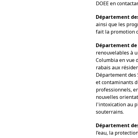
DOEE en contactan
Département des
ainsi que les pro
fait la promotio
Département de 
renouvelables à un
Columbia en vue d
rabais aux résiden
Département des S
et contaminants du 
professionnels, e
nouvelles orienta
l'intoxication au 
souterrains.
Département des
l’eau, la protecti