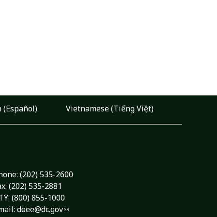
 (Español)
Vietnamese (Tiếng Việt)
hone:
(202) 535-2600
ax: (202) 535-2881
TY: (800) 855-1000
mail:
doee@dc.gov