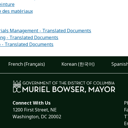
einture
e des matériaux
:
rials Management - Translated Documents
ling - Translated Documents
p - Translated Documents
French (Français)
Korean (한국어)
Spanish
Connect With Us
P
1200 First Street, NE
F
Washington, DC 20002
T
E