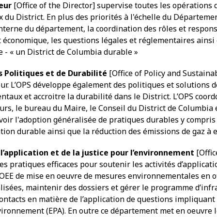
eur
[Office of the Director] supervise toutes les opérations
u District. En plus des priorités à l'échelle du Département
 interne du département, la coordination des rôles et respo
économique, les questions légales et réglementaires ainsi q
 - « un District de Columbia durable »
Politiques et de Durabilité
[Office of Policy and Sustaina
ur. L’OPS développe également des politiques et solutions 
ntaux et accroitre la durabilité dans le District. L’OPS co
rs, le bureau du Maire, le Conseil du District de Columbia
ir l'adoption généralisée de pratiques durables y compris l
cation durable ainsi que la réduction des émissions de gaz à e
’application et de la justice pour l’environnement
[Offic
s pratiques efficaces pour soutenir les activités d’applicati
EE de mise en oeuvre de mesures environnementales en off
sées, maintenir des dossiers et gérer le programme d’infrac
ntacts en matière de l’application de questions impliquant 
nvironnement (EPA). En outre ce département met en oeuvre l