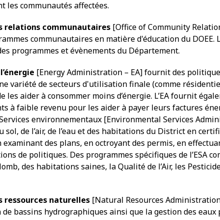
t les communautés affectées.
 relations communautaires
[Office of Community Relatio
grammes communautaires en matière d'éducation du DOEE. L’O
n des programmes et évènements du Département.
l’énergie
[Energy Administration – EA] fournit des politiques
e variété de secteurs d'utilisation finale (comme résidentiel
e les aider à consommer moins d’énergie. L’EA fournit égale
ts à faible revenu pour les aider à payer leurs factures éne
ervices environnementaux [Environmental Services Administ
sol, de l’air, de l’eau et des habitations du District en certi
n examinant des plans, en octroyant des permis, en effectu
tions de politiques. Des programmes spécifiques de l’ESA 
plomb, des habitations saines, la Qualité de l’Air, les Pestic
 ressources naturelles
[Natural Resources Administration] 
on de bassins hydrographiques ainsi que la gestion des eaux p