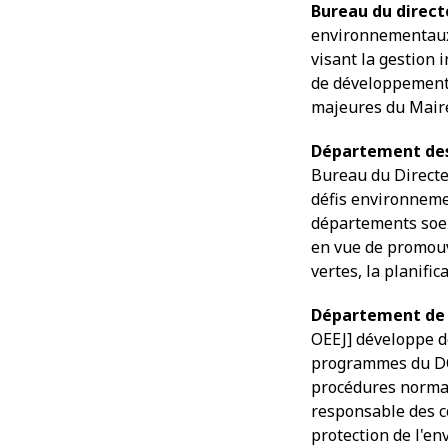
Bureau du direct
environnementaux d
visant la gestion
de développement 
majeures du Maire
Département des 
Bureau du Directe
défis environneme
départements soeu
en vue de promouvo
vertes, la planifi
Département de l
OEEJ] développe de
programmes du DO
procédures normali
responsable des co
protection de l'e