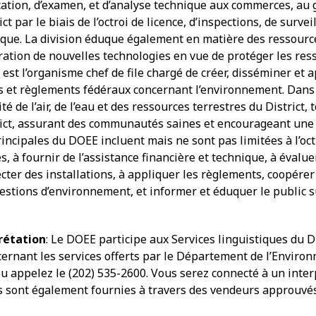
ication, d’examen, et d’analyse technique aux commerces, au 
ct par le biais de l’octroi de licence, d’inspections, de surve
ique. La division éduque également en matière des ressources
ation de nouvelles technologies en vue de protéger les ress
 est l’organisme chef de file chargé de créer, disséminer e
is et règlements fédéraux concernant l’environnement. Dans 
ité de l’air, de l’eau et des ressources terrestres du District,
rict, assurant des communautés saines et encourageant une c
incipales du DOEE incluent mais ne sont pas limitées à l’oct
 à fournir de l’assistance financière et technique, à évalu
ecter des installations, à appliquer les règlements, coopére
uestions d’environnement, et informer et éduquer le public 
prétation
: Le DOEE participe aux Services linguistiques du D
ernant les services offerts par le Département de l’Environn
 appelez le (202) 535-2600. Vous serez connecté à un interp
s sont également fournies à travers des vendeurs approuvés 