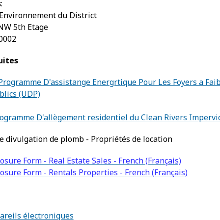
s
:
Environnement du District
 NW 5th Etage
0002
uites
 Programme D'assistange Energrtique Pour Les Foyers a Fai
blics (UDP)
gramme D'allègement residentiel du Clean Rivers Impervi
e divulgation de plomb - Propriétés de location
osure Form - Real Estate Sales - French (Français)
osure Form - Rentals Properties - French (Français)
areils électroniques