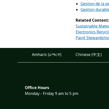
Gestion de la p
Gestion durabl
Related Content
Sustainable Mate
Electronics Recyc
Paint Stewardshi
Amharic (አማርኛ)
Chinese (中文)
Office Hours
Monday - Friday 9 am to 5 pm