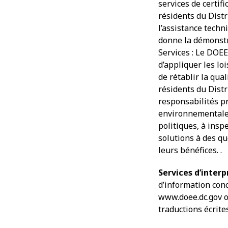
services de certif
résidents du Distri
l’assistance techn
donne la démonstr
Services : Le DOEE
d’appliquer les lo
de rétablir la qual
résidents du Dist
responsabilités pr
environnementales,
politiques, à insp
solutions à des q
leurs bénéfices. .
Services d’inter
d’information conc
www.doee.dc.gov ou
traductions écrite